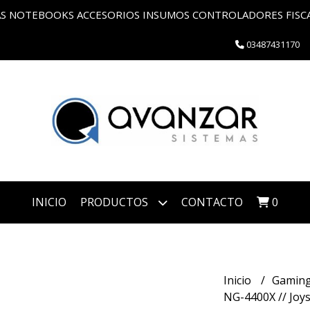
 NOTEBOOKS ACCESORIOS INSUMOS CONTROLADORES FISCAL
03487431170
INICIO
PRODUCTOS
CONTACTO
0
Inicio
Gamin
NG-4400X // Joys