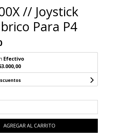
0X // Joystick
brico Para P4
0
n
Efectivo
63.000,00
escuentos
AGREGAR AL CARRITO