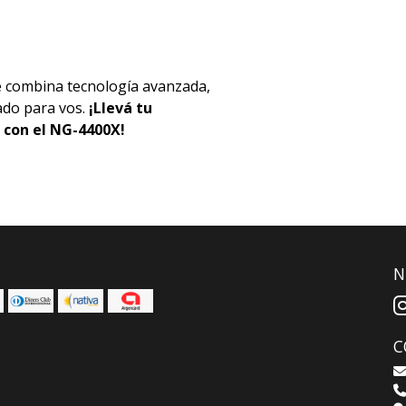
ue combina tecnología avanzada,
do para vos.
¡Llevá tu
l con el NG-4400X!
N
C