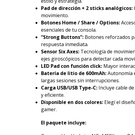
estilo y estrategia.
Pad de dirección + 2 sticks analógicos:
C
movimiento.
Botones Home / Share / Options:
Acceso
esenciales de tu consola.
“Strong Buttons”:
Botones reforzados pa
respuesta inmediata.
Sensor Six Axes:
Tecnología de movimient
ejes giroscópicos para detectar cada movi
LED Pad con función click:
Mayor interact
Batería de litio de 600mAh:
Autonomía e
largas sesiones sin interrupciones.
Carga USB/USB Type-C:
Incluye cable de
y eficiente.
Disponible en dos colores:
Elegí el diseñ
gamer.
El paquete incluye: