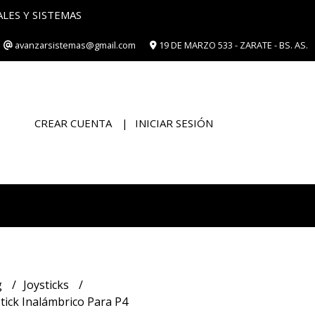
ES Y SISTEMAS
avanzarsistemas@gmail.com
19 DE MARZO 533 - ZARATE - BS. AS.
CREAR CUENTA
INICIAR SESIÓN
g
Joysticks
tick Inalámbrico Para P4