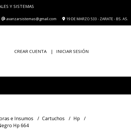
ES Y SISTEMAS
avanzarsistemas@gmail.com
19 DE MARZO 533 - ZARATE - BS. AS.
CREAR CUENTA
INICIAR SESIÓN
oras e Insumos
Cartuchos
Hp
Negro Hp 664